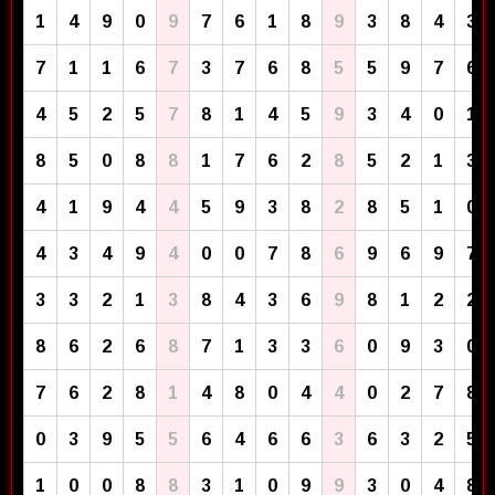
1
4
9
0
9
7
6
1
8
9
3
8
4
3
7
1
1
6
7
3
7
6
8
5
5
9
7
6
4
5
2
5
7
8
1
4
5
9
3
4
0
1
8
5
0
8
8
1
7
6
2
8
5
2
1
3
4
1
9
4
4
5
9
3
8
2
8
5
1
0
4
3
4
9
4
0
0
7
8
6
9
6
9
7
3
3
2
1
3
8
4
3
6
9
8
1
2
2
8
6
2
6
8
7
1
3
3
6
0
9
3
0
7
6
2
8
1
4
8
0
4
4
0
2
7
8
0
3
9
5
5
6
4
6
6
3
6
3
2
5
1
0
0
8
8
3
1
0
9
9
3
0
4
8