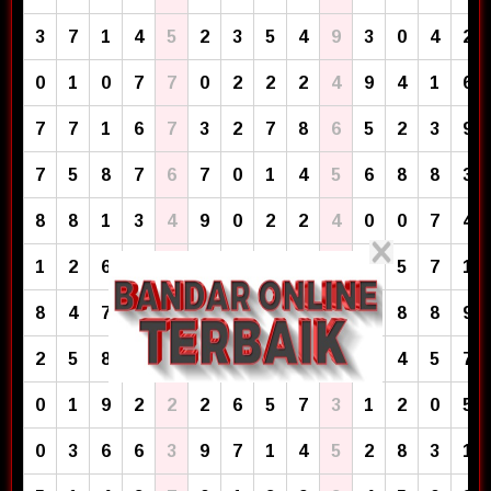
3
7
1
4
5
2
3
5
4
9
3
0
4
2
0
1
0
7
7
0
2
2
2
4
9
4
1
6
7
7
1
6
7
3
2
7
8
6
5
2
3
9
7
5
8
7
6
7
0
1
4
5
6
8
8
3
8
8
1
3
4
9
0
2
2
4
0
0
7
4
1
2
6
9
6
4
8
8
1
9
2
5
7
1
8
4
7
6
4
3
0
9
4
4
9
8
8
9
2
5
8
2
1
6
9
9
6
6
7
4
5
7
0
1
9
2
2
2
6
5
7
3
1
2
0
5
0
3
6
6
3
9
7
1
4
5
2
8
3
1