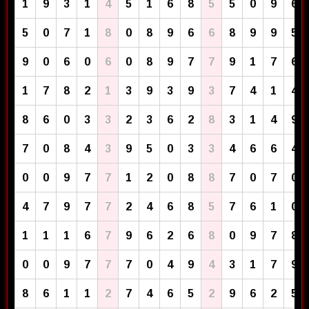
1
9
3
1
4
5
1
6
8
5
5
0
9
6
5
0
7
1
8
0
8
9
6
6
8
9
9
5
9
0
6
0
6
0
8
9
7
7
9
1
7
6
1
7
8
2
1
3
9
3
9
3
7
4
1
4
8
6
0
3
3
2
3
6
2
8
3
1
4
9
7
0
8
4
3
9
5
0
3
3
4
6
6
4
0
0
9
7
7
1
2
0
8
8
7
0
7
0
4
7
9
7
7
2
4
6
8
5
7
6
1
0
1
1
1
6
7
9
6
2
6
8
0
9
7
8
0
0
9
7
7
7
0
4
9
4
3
1
7
9
8
6
1
1
2
7
4
6
5
2
9
6
2
5