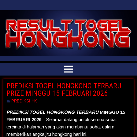
PREDIKSI TOGEL HONGKONG TERBARU
PRIZE MINGGU 15 FEBRUARI 2026
PREDIKSI HK
PREDIKSI TOGEL HONGKONG TERBARU
MINGGU 15
FEBRUARI 2026
– Selamat datang untuk semua sobat
tercinta di halaman yang akan membantu sobat dalam
memberikan angka jitu hongkong hari ini.