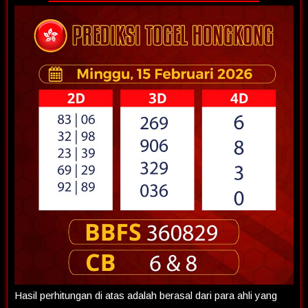
Hasil perhitungan di atas adalah berasal dari para ahli yang