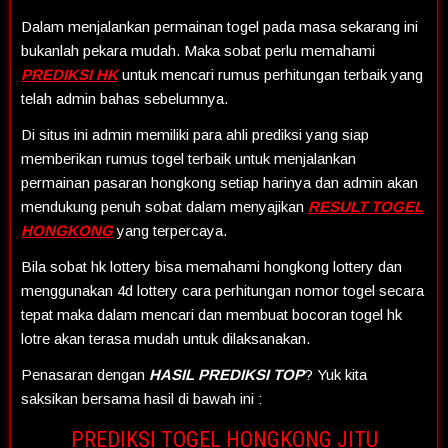
Dalam menjalankan permainan togel pada masa sekarang ini
bukanlah pekara mudah. Maka sobat perlu memahami
PREDIKSI HK
untuk mencari rumus perhitungan terbaik yang
telah admin bahas sebelumnya.
Di situs ini admin memiliki para ahli prediksi yang siap
memberikan rumus togel terbaik untuk menjalankan
permainan pasaran hongkong setiap harinya dan admin akan
mendukung penuh sobat dalam menyajikan
RESULT TOGEL
HONGKONG
yang terpercaya.
Bila sobat hk lottery bisa memahami hongkong lottery dan
menggunakan 4d lottery cara perhitungan nomor togel secara
tepat maka dalam mencari dan membuat bocoran togel hk
lotre akan terasa mudah untuk dilaksanakan.
Penasaran dengan
HASIL PREDIKSI TOP
? Yuk kita
saksikan bersama hasil di bawah ini :
PREDIKSI TOGEL HONGKONG JITU