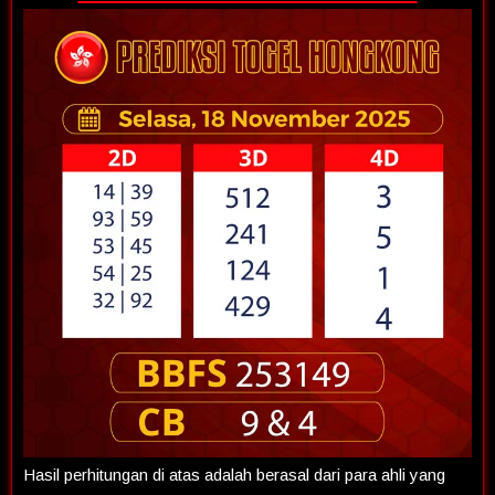
Hasil perhitungan di atas adalah berasal dari para ahli yang