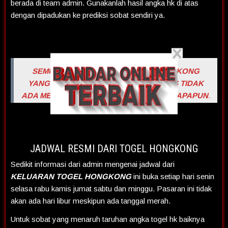
berada di team admin. Gunakanlah hasil angka hk di atas
dengan dipadukan ke prediksi sobat sendiri ya.
SEMUA HASIL PREDIKSI TOGEL HONGKONG
YANG ADA DI SITUS INI ADALAH GRATIS TIDAK
ADA MEMINTA IMBALAN DALAM BENTUK APAPUN
.
JADWAL RESMI DARI TOGEL HONGKONG
Sedikit informasi dari admin mengenai jadwal dari
KELUARAN TOGEL HONGKONG
ini buka setiap hari senin
selasa rabu kamis jumat sabtu dan minggu. Pasaran ini tidak
akan ada hari libur meskipun ada tanggal merah.
Untuk sobat yang menaruh taruhan angka togel hk baiknya