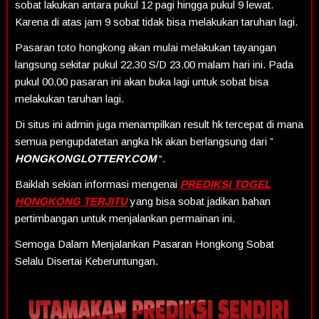
sobat lakukan antara pukul 12 pagi hingga pukul 9 lewat.
Karena di atas jam 9 sobat tidak bisa melakukan taruhan lagi.
Pasaran toto hongkong akan mulai melakukan tayangan
langsung sekitar pukul 22.30 S/D 23.00 malam hari ini. Pada
pukul 00.00 pasaran ini akan buka lagi untuk sobat bisa
melakukan taruhan lagi.
Di situs ini admin juga menampilkan result hk tercepat di mana
semua pengupdatetan angka hk akan berlangsung dari ”
HONGKONGLOTTERY.COM
“.
Baiklah sekian informasi mengenai
PREDIKSI TOGEL
HONGKONG TERJITU
yang bisa sobat jadikan bahan
pertimbangan untuk menjalankan permainan ini.
Semoga Dalam Menjalankan Pasaran Hongkong Sobat
Selalu Disertai Keberuntungan.