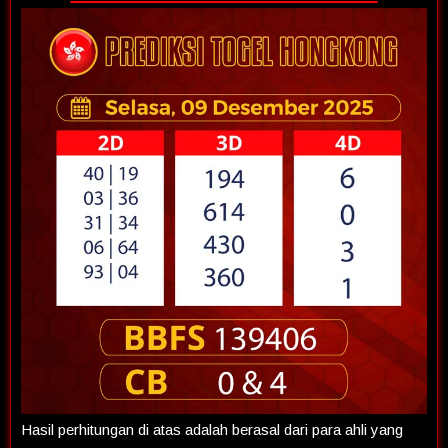
Hasil perhitungan di atas adalah berasal dari para ahli yang